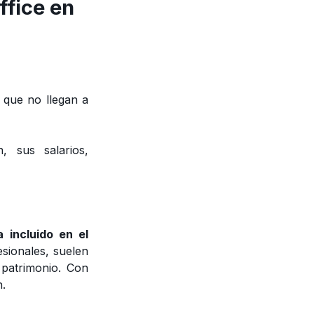
ffice en
s que no llegan a
, sus salarios,
 incluido en el
esionales, suelen
patrimonio. Con
n.