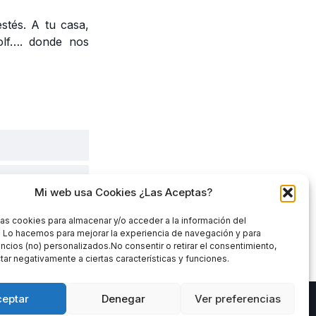
stés. A tu casa,
olf…. donde nos
Mi web usa Cookies ¿Las Aceptas?
las cookies para almacenar y/o acceder a la información del
. Lo hacemos para mejorar la experiencia de navegación y para
ncios (no) personalizados.No consentir o retirar el consentimiento,
ar negativamente a ciertas características y funciones.
ceptar
Denegar
Ver preferencias
ales y no corresponden necesariamente ni a