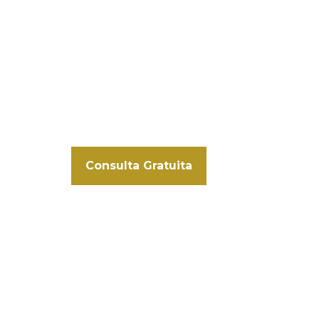
Family Office Barcelona
Asesores, financieros, abogados, fiscalistas
solo objetivo:
proteger tus bienes, hacerl
transmitirlos optimizando costes y tie
¿Comenzamos a cuidar de tu patrimoni
Consulta Gratuita