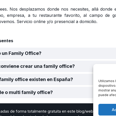
 lees. Nos desplazamos donde nos necesites, allá donde e
cho, empresa, a tu restaurante favorito, al campo de g
emos. Servicio online y/o presencial a domicilio.
uentes
 un Family Office?
onviene crear una family office?
amily office existen en España?
Utilizamos 
dispositivo
mostrar anu
le o multi family office?
puede afect
A
esadas de forma totalmente gratuita en este blog/web son person