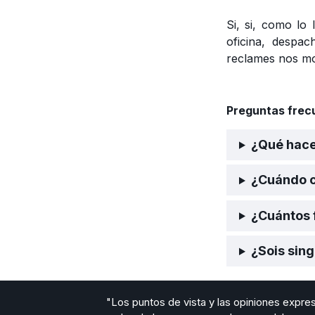
Si, si, como lo
oficina, despa
reclames nos mov
Preguntas frec
¿Qué hace
¿Cuándo c
¿Cuántos f
¿Sois sing
"Los puntos de vista y las opiniones expr