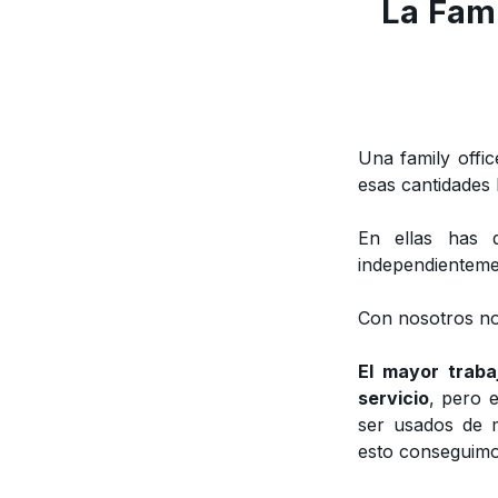
La
Fami
Una family offic
esas cantidades b
En ellas has d
independientemen
Con nosotros no
El mayor traba
servicio
, pero 
ser usados de 
esto conseguimos