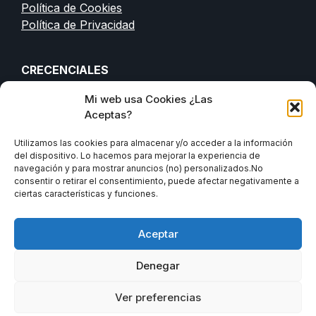
Política de Cookies
Política de Privacidad
CRECENCIALES
Mi web usa Cookies ¿Las
EIP | LCCi | OBS
Aceptas?
Banco España
CNMV
Utilizamos las cookies para almacenar y/o acceder a la información
del dispositivo. Lo hacemos para mejorar la experiencia de
navegación y para mostrar anuncios (no) personalizados.No
consentir o retirar el consentimiento, puede afectar negativamente a
ciertas características y funciones.
"Los puntos de vista y las opiniones expresadas de
forma totalmente gratuita en este blog/web son
Aceptar
personales y no corresponden necesariamente ni a las
de la empresa con la que colaboro o he colaborado, ni a
Denegar
las de las personas con las que colaboro ni a las de mis
compañeros de profesión. En ningún caso constituyen
Ver preferencias
un asesoramiento.” Adrià Ferro - Asesor