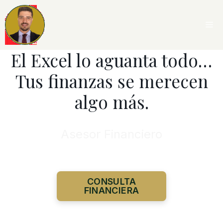
Saltar
al
M
contenido
El Excel lo aguanta todo…
Tus finanzas se merecen
algo más.
Asesor Financiero
CONSULTA
FINANCIERA